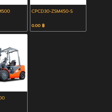
M500
CPCD30-ZSM450-S
0.00 ฿
00